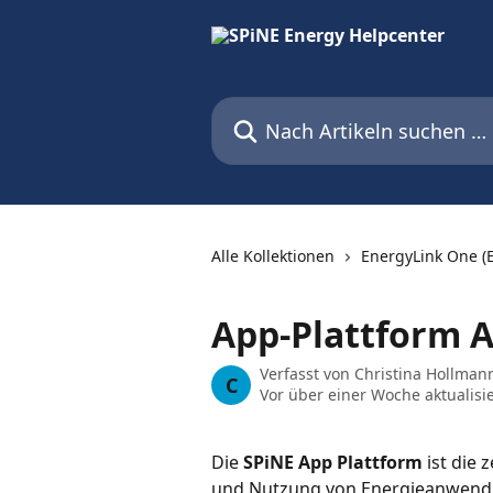
Zum Hauptinhalt springen
Nach Artikeln suchen …
Alle Kollektionen
EnergyLink One (
App-Plattform 
Verfasst von
Christina Hollman
C
Vor über einer Woche aktualisie
Die 
SPiNE App Plattform
 ist die
und Nutzung von Energieanwendun