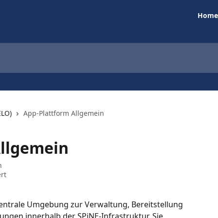
Home
ELO)
App-Plattform Allgemein
Allgemein
n
rt
 zentrale Umgebung zur Verwaltung, Bereitstellung 
gen innerhalb der SPiNE-Infrastruktur. Sie 