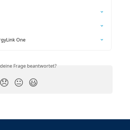
rgyLink One
 deine Frage beantwortet?
😞
😐
😃