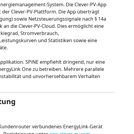
s Energiemanagement-System. Die Clever-PV-App 
 der Clever-PV-Plattform. Die App überträgt 
ung) sowie Netzsteuerungssignale nach § 14a 
an die Clever-PV-Cloud. Dies ermöglicht eine 
kiegrad, Stromverbrauch, 
eistungskurven und Statistiken sowie eine 
äte.
Applikation. SPiNE empfiehlt dringend, nur eine 
ergyLink One zu betreiben. Mehrere parallele 
nstabilität und unvorhersehbarem Verhalten 
htung
m Kundenrouter verbundenes EnergyLink-Gerät
 – Registrierung unter 
app.clever-pv.com