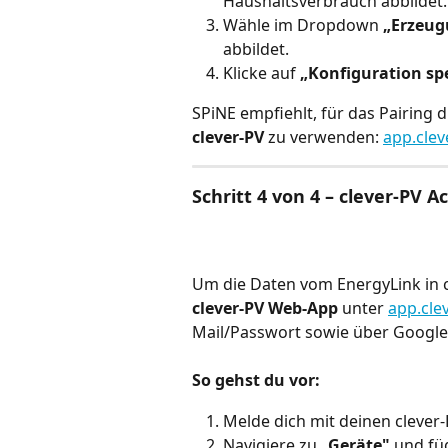
Haushaltsverbrauch abbildet.
Wähle im Dropdown 
„Erzeug
abbildet.
Klicke auf 
„Konfiguration sp
SPiNE empfiehlt, für das Pairing d
clever-PV
 zu verwenden: 
app.clev
Schritt 4 von 4 – clever-PV
Um die Daten vom EnergyLink in c
clever-PV Web-App
 unter 
app.cle
Mail/Passwort sowie über Google
So gehst du vor:
Melde dich mit deinen clever
Navigiere zu 
„Geräte"
 und fü