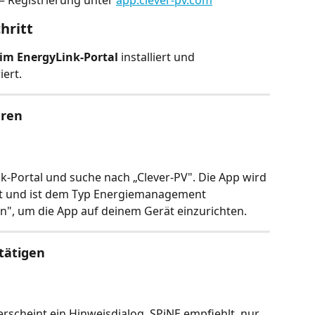
hritt
 im EnergyLink-Portal
 installiert und 
iert.
eren
k-Portal und suche nach „Clever-PV". Die App wird 
lt und ist dem Typ Energiemanagement 
ren", um die App auf deinem Gerät einzurichten.
stätigen
erscheint ein Hinweisdialog. SPiNE empfiehlt, nur 