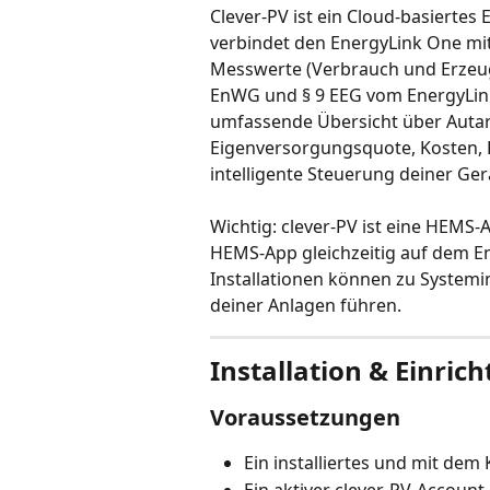
Clever-PV ist ein Cloud-basierte
verbindet den EnergyLink One mit
Messwerte (Verbrauch und Erzeug
EnWG und § 9 EEG vom EnergyLink 
umfassende Übersicht über Autar
Eigenversorgungsquote, Kosten, L
intelligente Steuerung deiner Ger
Wichtig: clever-PV ist eine HEMS-
HEMS-App gleichzeitig auf dem En
Installationen können zu Systemi
deiner Anlagen führen.
Installation & Einric
Voraussetzungen
Ein installiertes und mit de
Ein aktiver clever-PV-Account