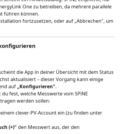
ergyLink One zu betreiben, da mehrere parallele 
tät führen können.
nstallation fortzusetzen, oder auf „Abbrechen", um 
 konfigurieren
scheint die App in deiner Übersicht mit dem Status 
hst aktualisiert – dieser Vorgang kann einige 
end auf 
„Konfigurieren"
.
st du fest, welche Messwerte vom SPiNE 
tragen werden sollen:
deinem clever-PV-Account ein (zu finden unter 
ch (+)"
 den Messwert aus, der den 