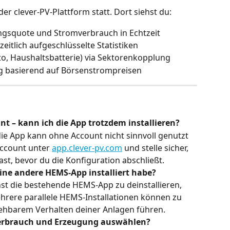
der clever-PV-Plattform statt. Dort siehst du:
ngsquote und Stromverbrauch in Echtzeit
eitlich aufgeschlüsselte Statistiken
o, Haushaltsbatterie) via Sektorenkopplung
g basierend auf Börsenstrompreisen
nt – kann ich die App trotzdem installieren?
 die App kann ohne Account nicht sinnvoll genutzt 
Account unter 
app.clever-pv.com
 und stelle sicher, 
ast, bevor du die Konfiguration abschließt.
eine andere HEMS-App installiert habe?
st die bestehende HEMS-App zu deinstallieren, 
Mehrere parallele HEMS-Installationen können zu 
sehbarem Verhalten deiner Anlagen führen.
 Verbrauch und Erzeugung auswählen?