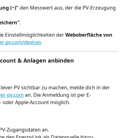
ung (−)"
 den Messwert aus, der die PV-Erzeugung 
eichern"
.
ie Einstellmöglichkeiten der 
Weboberfläche von 
er-pv.com/devices
 Account & Anlagen anbinden
lever-PV sichtbar zu machen, melde dich in der 
ver-pv.com
 an. Die Anmeldung ist per E-
- oder Apple-Account möglich.
-PV-Zugangsdaten an.
ge den EnergyLink als Datenquelle hinzu.