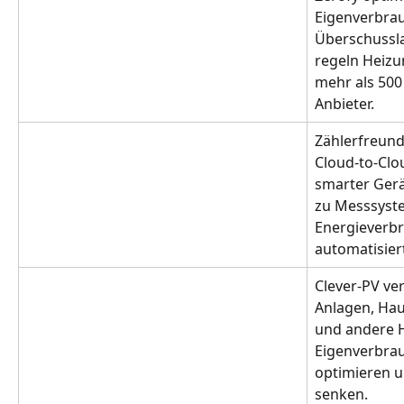
Eigenverbrau
Überschussla
regeln Heizu
mehr als 500
Anbieter.
Zählerfreund
Cloud-to-Clo
smarter Gerä
zu Messsyste
Energieverbra
automatisier
Clever-PV ve
Anlagen, Hau
und andere H
Eigenverbrau
optimieren u
senken.