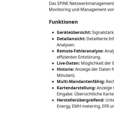
Das SPiNE Netzwerkmanagement-Sy
Monitoring und Management von
Funktionen
Geräteübersicht:
 Signalstär
Detailansicht:
 Detaillierte I
Analysen.
Remote-Fehleranalyse:
 Anal
effizienten Entstörung.
Live-Daten:
 Möglichkeit der 
Historie:
 Anzeige der Daten f
Minuten).
Multi-Mandantenfähig:
 Rec
Kartendarstellung:
 Anzeige
Eingabe. Übersichtliche Karte
Herstellerübergreifend:
 Unt
Energy, EMH metering, EFR u