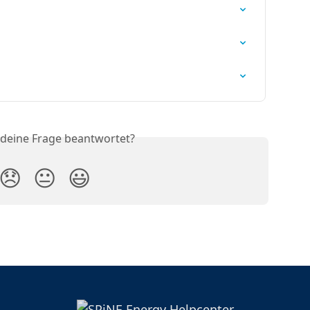
 deine Frage beantwortet?
😞
😐
😃