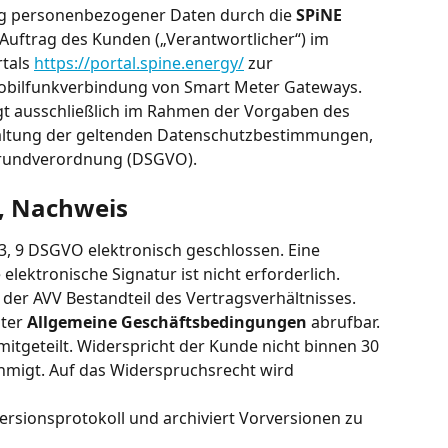
ng personenbezogener Daten durch die 
SPiNE 
 Auftrag des Kunden („Verantwortlicher“) im 
als 
https://portal.spine.energy/
 zur 
bilfunkverbindung von Smart Meter Gateways.
gt ausschließlich im Rahmen der Vorgaben des 
altung der geltenden Datenschutzbestimmungen, 
Grundverordnung (DSGVO).
g, Nachweis
 3, 9 DSGVO elektronisch geschlossen. Eine 
 elektronische Signatur ist nicht erforderlich.
er AVV Bestandteil des Vertragsverhältnisses. 
ter 
Allgemeine Geschäftsbedingungen
 abrufbar.
tgeteilt. Widerspricht der Kunde nicht binnen 30 
ehmigt. Auf das Widerspruchsrecht wird 
ersionsprotokoll und archiviert Vorversionen zu 